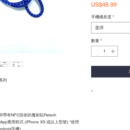
價
US$46.99
格
手機繩長度
*
選擇
數量
*
系列
*
產品以美金結算
訂單確認後於5-7個
香港客戶請透過
Inst
帶有NFC技術的魔術貼Patech
應用程式 (iPhone XS 或以上型號) *使用
ndroid手機)