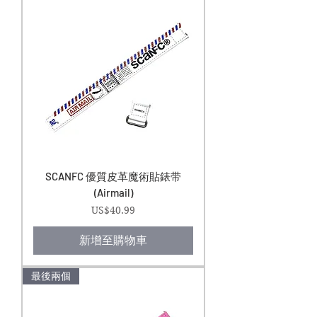
SCANFC 優質皮革魔術貼錶带
(Airmail)
價格
US$40.99
新增至購物車
最後兩個