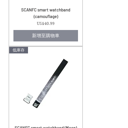
SCANFC smart watchband
(camouflage)
價格
US$40.99
新增至購物車
低庫存
SCANFC smart watchband (Moon)