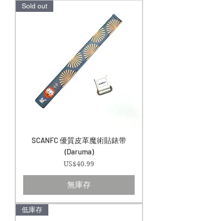
Sold out
SCANFC 優質皮革魔術貼錶带
(Daruma)
價格
US$40.99
無庫存
低庫存