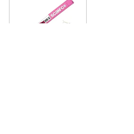
SCANFC 優質皮革魔術貼錶带 (行
李標籤)
價格
US$40.99
新增至購物車
熱銷補貨