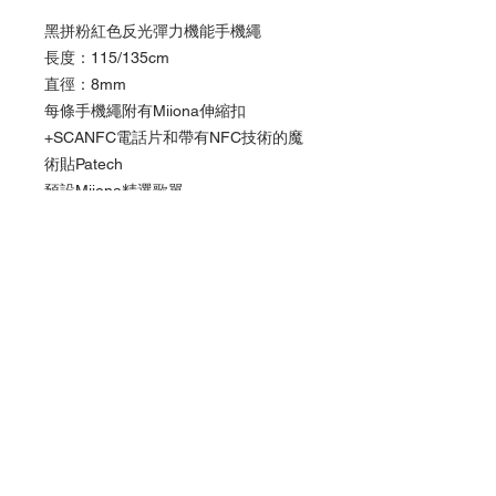
黑拼粉紅色反光彈力機能手機繩
長度：115/135cm
直徑：8mm
每條手機繩附有Miiona伸縮扣
+SCANFC電話片和帶有NFC技術的魔
術貼Patech
預設Miiona精選歌單
激活我們的產品：*使用「捷徑」App應
用程式 (iPhone XS 或以上型號 ) *使用
” NFC Writing App” (備有NFC的
Android手機）
產品以美金結算
*
產品以美金貨幣結算
訂單確認後於5-7個工作天安排發貨
香港客戶請透過
Instagram
信息直接購買,
追隨我們
提供更多的付款方式