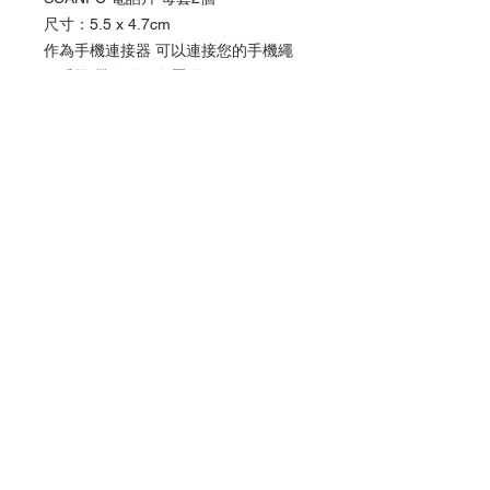
尺寸：5.5 x 4.7cm
作為手機連接器 可以連接您的手機繩
及手機 帶有耐用金屬環
背面膠貼可貼在手機背面定位 可重複
使用
產品以美金貨幣結算
*
產品以美金貨幣結算
訂單確認後於5-7個工作天安排發貨
香港客戶請通過
Instagram
信息直接購買,
追隨我們
提供更多的付款方式
接受付款方式
聯繫我們
訂閱
APAP and Europe :
info@knd.com.hk
US :
contact@kndpromos-intl.com
Copyright ©2022 by SCANFC.
www.scanfcstore.com