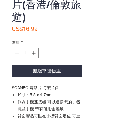
片(香港/倫敦旅
遊)
價
US$16.99
格
數量
*
新增至購物車
SCANFC 電話片 每套 2個
尺寸：5.5 x 4.7cm
作為手機連接器 可以連接您的手機
繩及手機 帶有耐用金屬環
背面膠貼可貼在手機背面定位 可重
複使用
產品以美金結算