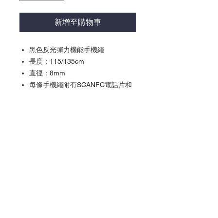
新增至購物車
黑色反光彈力機能手機繩
長度：115/135cm
直徑：8mm
每條手機繩附有SCANFC電話片和
帶有NFC技術的魔術貼Patech
激活我們的產品：*使用「捷徑」
App應用程式 （iPhone XS 或以上
型號 ) *使用 "NFC Writing App”
（備有NFC的Android手機）
產品以美金貨幣結算
*
產品以美金結算
訂單確認後於5-7個工作天安排發貨