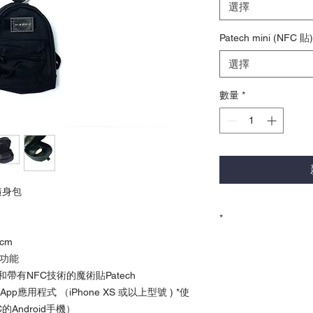
選擇
Patech mini (NFC 貼)
選擇
數量
*
隨身包
*
cm
產品以美金結算
訂單確認後於5-7個
水功能
香港客戶請透過
Inst
帶有NFC技術的魔術貼Patech
式。
應用程式 （iPhone XS 或以上型號 ) *使
FC的Android手機）