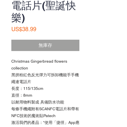
電話片(聖誕快
樂)
價
US$38.99
格
無庫存
Christmas Gingerbread flowers
collection
黑拼粉紅色反光彈力可拆卸機能手手機
繩連電話片
長度：115/135cm
直徑：8mm
以耐用物料製成 具備防水功能
每條手機繩附有SCANFC電話片和帶有
NFC技術的魔術貼Patech
激活我們的產品：*使用「捷徑」App應