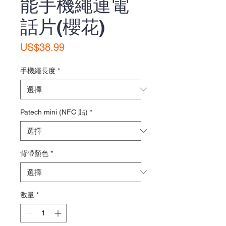
能手機繩連電
話片(櫻花)
價
US$38.99
格
手機繩長度
*
Patech mini (NFC 貼)
*
背帶顏色
*
數量
*