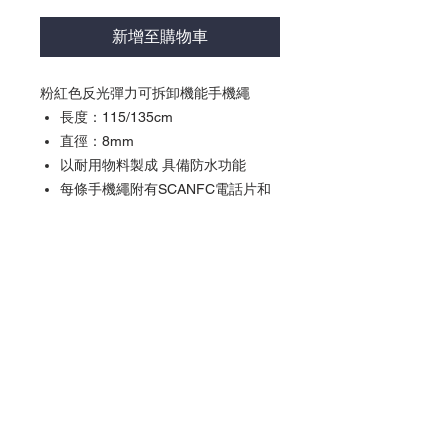
新增至購物車
粉紅色反光彈力可拆卸機能手機繩
長度：115/135cm
直徑：8mm
以耐用物料製成 具備防水功能
每條手機繩附有SCANFC電話片和
帶有NFC技術的魔術貼Patech
激活我們的產品：*使用「捷徑」
App應用程式 （iPhone XS 或以上
型號 ) *使用 "NFC Writing App”
（備有NFC的Android手機）
產品以美金貨幣結算
*
產品以美金貨幣結算
訂單確認後於5-7個工作天安排發貨