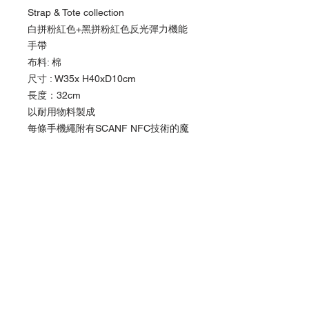
Strap & Tote collection
白拼粉紅色+黑拼粉紅色反光彈力機能
手帶
布料: 棉
尺寸 : W35x H40xD10cm
長度：32cm
以耐用物料製成
每條手機繩附有SCANF NFC技術的魔
術貼Patech (款式隨機)
激活我們的產品：*使用「捷徑」App應
用程式 (iPhone XS 或以上型號) *使用
” NFC Writing App” (備有NFC的
Android手機）
產品以美金結算
*
產品以美金結算
訂單確認後於5-7個工作天安排發貨