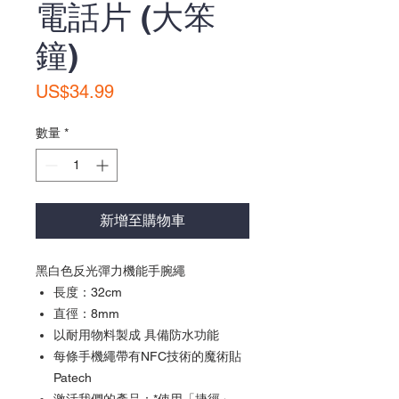
電話片 (大笨
鐘)
價
US$34.99
格
數量
*
新增至購物車
黑白色反光彈力機能手腕繩
長度：32cm
直徑：8mm
以耐用物料製成 具備防水功能
每條手機繩帶有NFC技術的魔術貼
Patech
激活我們的產品：*使用「捷徑」