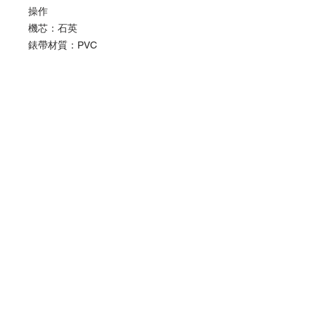
操作
機芯：石英
錶帶材質：PVC
錶帶扣：塑料
錶殼形狀：圓形
外殼材料：塑料
錶帶顏色：淺灰色
寬度（mm）：40mm
厚度（毫米）：11
高度（mm）：46mm
追隨我們
接受付款方式
聯繫我們
訂閱
APAP and Europe :
info@knd.com.hk
US :
contact@kndpromos-intl.com
Copyright ©2022 by SCANFC.
www.scanfcstore.com