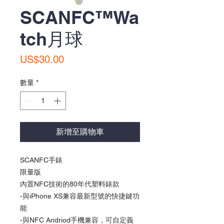
SCANFC™️Wa
tch月球
價
US$30.00
格
數量
*
新增至購物車
SCANFC手錶
限量版
內置NFC技術的80年代塑料錶款
-與iPhone XS兼容最新型號的快捷鍵功
能
-與NFC Andriod手機兼容，可自定義