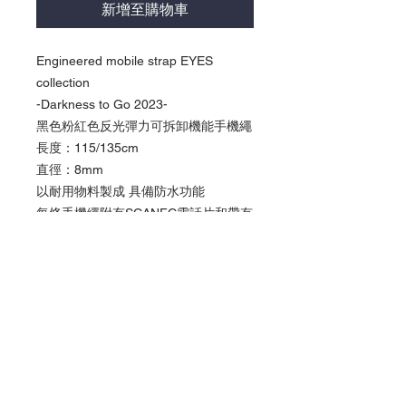
新增至購物車
Engineered mobile strap EYES
collection
-Darkness to Go 2023-
黑色粉紅色反光彈力可拆卸機能手機繩
長度：115/135cm
直徑：8mm
以耐用物料製成 具備防水功能
每條手機繩附有SCANFC電話片和帶有
NFC技術的魔術貼Patech
激活我們的產品：*使用「捷徑」App應
用程式 (iPhone XS 或以上型號 ) *使用
” NFC Writing App” (備有NFC的
Android手機)
產品以美金結算
*