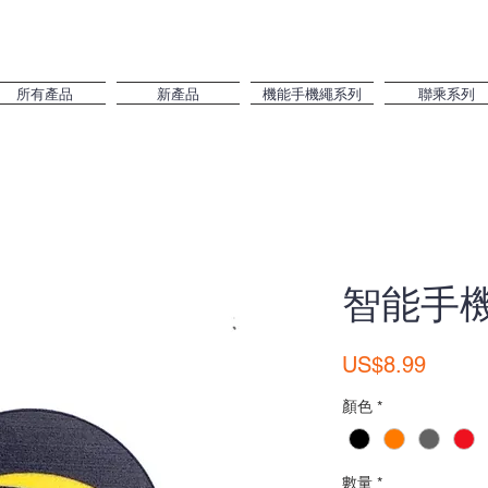
所有產品
新產品
機能手機繩系列
聯乘系列
智能手
價
US$8.99
格
顏色
*
數量
*