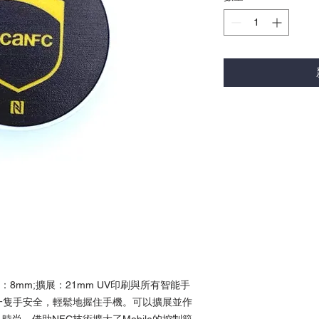
：8mm;擴展：21mm UV印刷與所有智能手
一隻手安全，輕鬆地握住手機。可以擴展並作
尚。借助NFC技術擴大了Mobile的控制範