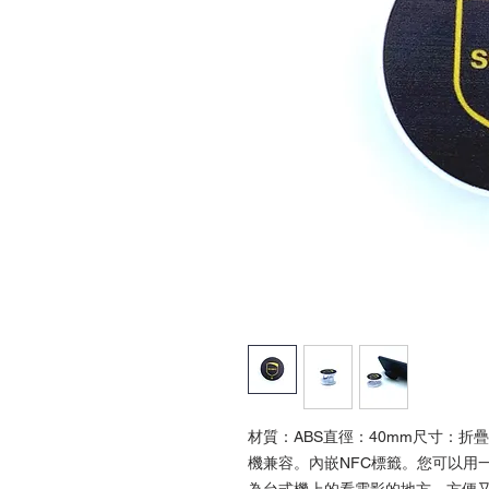
材質：ABS直徑：40mm尺寸：折疊
機兼容。內嵌NFC標籤。您可以用
為台式機上的看電影的地方。方便又時